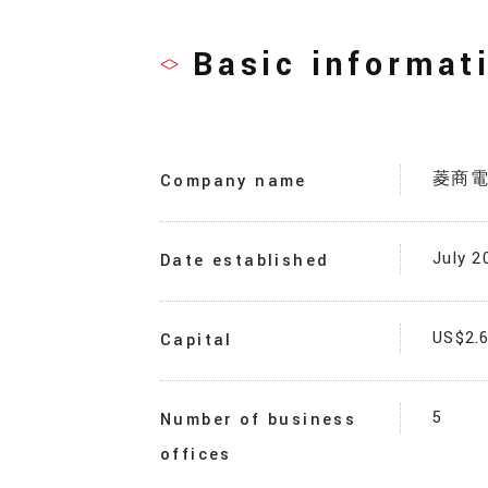
Basic informat
菱商
Company name
July 2
Date established
US$2.6
Capital
5
Number of business
offices