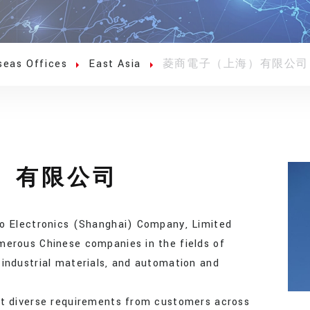
seas Offices
East Asia
菱商電子（上海）有限公司
）有限公司
ho Electronics (Shanghai) Company, Limited
merous Chinese companies in the fields of
 industrial materials, and automation and
et diverse requirements from customers across