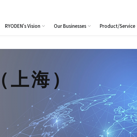
RYODEN's Vision
Our Businesses
Product/Service
（上海）