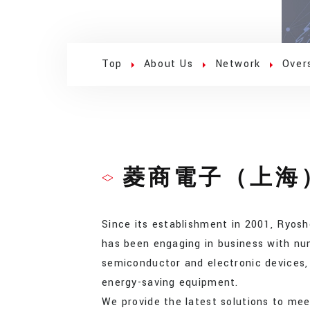
Top
About Us
Network
Over
菱商電子（上海
Since its establishment in 2001, Ryos
has been engaging in business with nu
semiconductor and electronic devices,
energy-saving equipment.
We provide the latest solutions to me