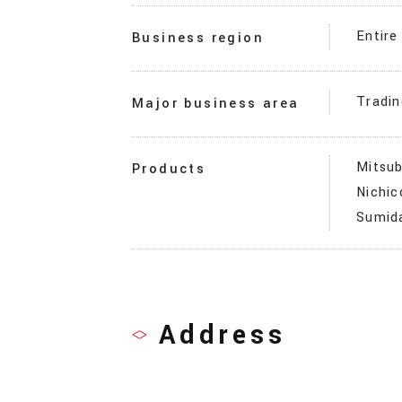
Entire
Business region
Tradin
Major business area
Mitsub
Products
Nichic
Sumida
Address