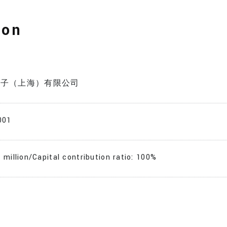
ion
電子（上海）有限公司
001
 million/Capital contribution ratio: 100%