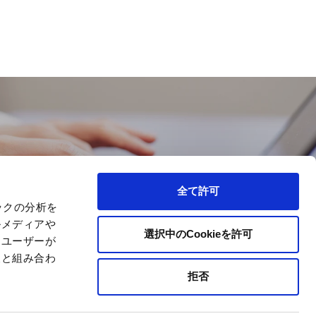
INQUIRY
全て許可
ックの分析を
ルメディアや
選択中のCookieを許可
、ユーザーが
報と組み合わ
拒否
 Policy
Site Map
Company Information