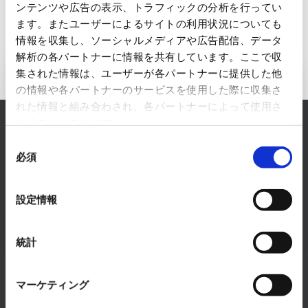
ンテンツや広告の表示、トラフィックの分析を行ってい
ます。またユーザーによるサイトの利用状況についても
情報を収集し、ソーシャルメディアや広告配信、データ
解析の各パートナーに情報を共有しています。ここで収
集された情報は、ユーザーが各パートナーに提供した他
Inquiry to Electronics Business
の情報や各パートナーのサービスを使用した際に収集さ
れた情報と組み合わされ、各パートナーによって使用さ
RYODEN solves any concerns about Electronics
れることがあります。
Business.
同
必須
意
Please feel free to consult with us.
の
READ MORE
選
設定情報
択
統計
マーケティング