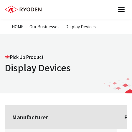
HOME
Our Businesses
Display Devices
Pick Up Product
Display Devices
Manufacturer
Pr