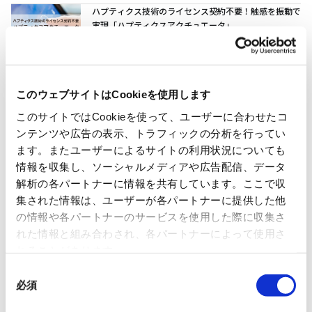
ハプティクス技術のライセンス契約不要！触感を振動で
実現「ハプティクスアクチュエータ」
エレクトロニクス
2023/09/26
このウェブサイトはCookieを使用します
このサイトではCookieを使って、ユーザーに合わせたコ
最新記事
ンテンツや広告の表示、トラフィックの分析を行ってい
ます。またユーザーによるサイトの利用状況についても
政府調達・重要インフラで求められるJC-STAR「★3」
情報を収集し、ソーシャルメディアや広告配信、データ
とは？ 認証要件からPSTI・CLSとの相互承認まで徹底
解析の各パートナーに情報を共有しています。ここで収
解説
集された情報は、ユーザーが各パートナーに提供した他
の情報や各パートナーのサービスを使用した際に収集さ
エレクトロニクス
2026/08/03
れた情報と組み合わされ、各パートナーによって使用さ
れることがあります。
まず押さえたいJC-STAR制度の基礎と「★1」要件のポ
同
イントとは？
必須
意
の