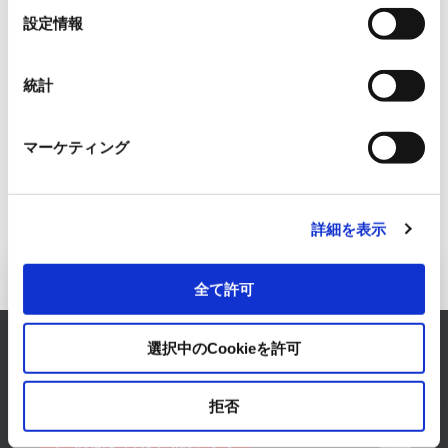
エレクトロニクス
選
設定情報
2026/08/03
択
【あと3ヶ月】EUサイバーレジリエンス法（CRA）の報
統計
告義務化に備える！製造業が今すぐ取り組むべき「24
時間ルール」と現場のリアルな対策
エレクトロニクス
マーケティング
2026/07/01
詳細を表示
FAシステム事業へのお問い合わせ
全て許可
RYODENでは、FAシステムに関するあらゆるお悩み
選択中のCookieを許可
を解決します。
まずは、お気軽にご相談ください。
拒否
お問い合わせはこちら