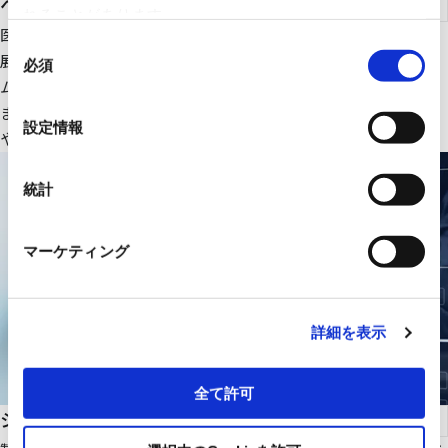
ヘルスケア
れることがあります。
医療ＩＴ・ＤＸ関連のＩＴ機器、大型医療機器周辺設備を中心に
同
展開。さらにＲＹＯＤＥＮオリジナルの医療画像一元管理システ
必須
意
ムの販売をはじめ、医療機関の様々な課題解決に貢献します。
の
また、幅広いパートナーシップで、最適な医療ITソリューション
選
設定情報
や機器・設備を提供します。
択
統計
マーケティング
詳細を表示
全て許可
システムインテグレーション