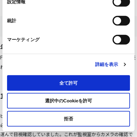
「目」として稼働するようになりました。
設定情報
択
統計
数字で見る業務革新
マーケティング
年間1,000時間以上の工数削減を実現
FlaRevo導入による業務効率化の効果は、具体的な数字にも表
詳細を表示
れています。主な改善事例を見ていきましょう。
全て許可
1. 排水処理場での点検業務
選択中のCookieを許可
ビール製造では、製造工程で出る排水を微生物処理して浄化する
拒否
必要があります。これまで処理槽の状態は担当者が現場まで足を
運んで目視確認していました。これが監視室からカメラの確認で