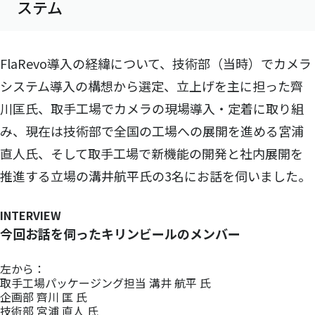
ステム
FlaRevo導入の経緯について、技術部（当時）でカメラ
システム導入の構想から選定、立上げを主に担った齊
川匡氏、取手工場でカメラの現場導入・定着に取り組
み、現在は技術部で全国の工場への展開を進める宮浦
直人氏、そして取手工場で新機能の開発と社内展開を
推進する立場の溝井航平氏の3名にお話を伺いました。
INTERVIEW
今回お話を伺ったキリンビールのメンバー
左から：
取手工場パッケージング担当 溝井 航平 氏
企画部 齊川 匡 氏
技術部 宮浦 直人 氏