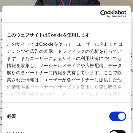
カメラシステムの全国9工場への展開を支えた宮浦氏
このウェブサイトはCookieを使用します
その後、壜製品や樽製品のラインへと展開を拡がっていきま
このサイトではCookieを使って、ユーザーに合わせたコ
す。「各工場から担当者を集めてプロジェクトチームを作り、
ンテンツや広告の表示、トラフィックの分析を行ってい
壜ライン、樽ラインなど、それぞれの場所で効果的な活用方法
ます。またユーザーによるサイトの利用状況についても
の検討も実施しました」と宮浦氏。「例えば壜ラインならここ
情報を収集し、ソーシャルメディアや広告配信、データ
にカメラを置くと便利、という具体的な設置場所まで含めたベ
解析の各パートナーに情報を共有しています。ここで収
ストプラクティス集を作成し、それを基に展開を進めました」
集された情報は、ユーザーが各パートナーに提供した他
の情報や各パートナーのサービスを使用した際に収集さ
このように、一つのラインで実証された効果を基に、他ライン
れた情報と組み合わされ、各パートナーによって使用さ
れることがあります。
へと展開していく手法が功を奏し、現在ではキリンビールの9
工場に加え、キリンビバレッジや協和発酵バイオなどグループ
同
必須
会社にもカメラシステム導入が広がっています。グループ全体
意
では4,000台を超えるFlaRevoのカメラが稼働し、製造現場の
の
選