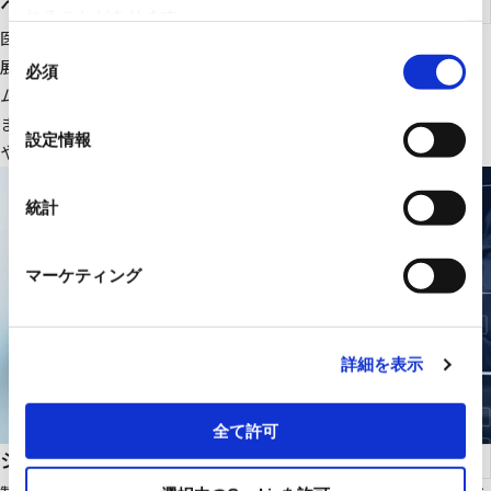
ヘルスケア
れることがあります。
医療ＩＴ・ＤＸ関連のＩＴ機器、大型医療機器周辺設備を中心に
同
展開。さらにＲＹＯＤＥＮオリジナルの医療画像一元管理システ
必須
意
ムの販売をはじめ、医療機関の様々な課題解決に貢献します。
の
また、幅広いパートナーシップで、最適な医療ITソリューション
選
設定情報
や機器・設備を提供します。
択
統計
マーケティング
詳細を表示
全て許可
システムインテグレーション