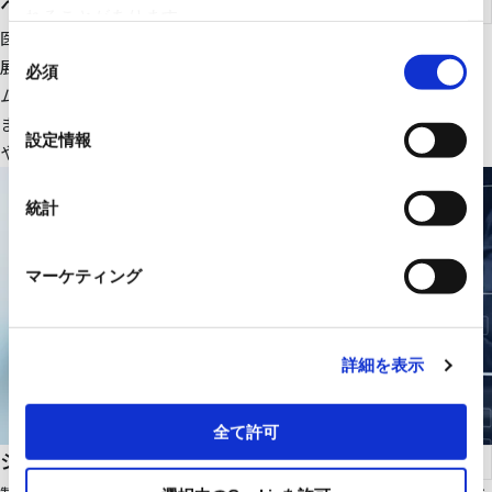
ヘルスケア
れることがあります。
医療ＩＴ・ＤＸ関連のＩＴ機器、大型医療機器周辺設備を中心に
同
展開。さらにＲＹＯＤＥＮオリジナルの医療画像一元管理システ
必須
意
ムの販売をはじめ、医療機関の様々な課題解決に貢献します。
の
また、幅広いパートナーシップで、最適な医療ITソリューション
選
設定情報
や機器・設備を提供します。
択
統計
マーケティング
詳細を表示
全て許可
システムインテグレーション