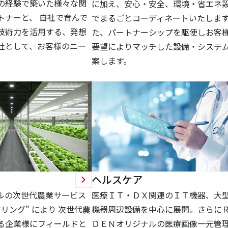
の経験で築いた様々な関
に加え、安心・安全、環境・省エネ
トナーと、 自社で育んで
でまるごとコーディネートいたします
技術力を活用する、発想
た、パートナーシップを駆使しお客
社として、お客様のニー
要望によりマッチした設備・システ
。
案します。
リ
ヘルスケア
ナルの次世代農業サービス
医療ＩＴ・ＤＸ関連のＩＴ機器、大
リング” により 次世代農
機器周辺設備を中心に展開。さらに
る企業様にフィールドと
ＤＥＮオリジナルの医療画像一元管