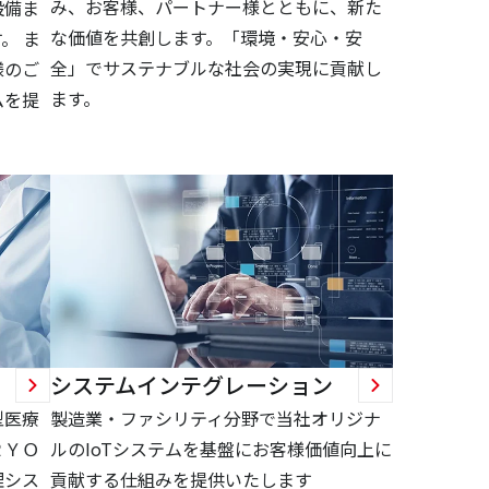
み、お客様、パートナー様とともに、新た
設備ま
な価値を共創します。「環境・安心・安
。 ま
全」でサステナブルな社会の実現に貢献し
様のご
ます。
ムを提
システムインテグレーション
型医療
製造業・ファシリティ分野で当社オリジナ
ＲＹＯ
ルのIoTシステムを基盤にお客様価値向上に
理シス
貢献する仕組みを提供いたします