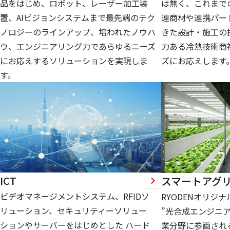
品をはじめ、ロボット、レーザー加工装
は無く、これまで
置、AIビジョンシステムまで最先端のテク
連商材や連携パー
ノロジーのラインアップ、培われたノウハ
きた設計・施工の
ウ、エンジニアリング力であらゆるニーズ
力ある冷熱技術商
にお応えするソリューションを実現しま
ズにお応えします
す。
ICT
スマートアグ
ビデオマネージメントシステム、RFIDソ
RYODENオリジ
リューション、セキュリティーソリュー
”光合成エンジニア
ションやサーバーをはじめとした ハード
業分野に参画され