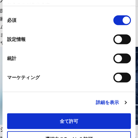
ヘルスケア
れることがあります。
医療ＩＴ・ＤＸ関連のＩＴ機器、大型医療機器周辺設備を中心に
同
展開。さらにＲＹＯＤＥＮオリジナルの医療画像一元管理システ
必須
意
ムの販売をはじめ、医療機関の様々な課題解決に貢献します。
の
また、幅広いパートナーシップで、最適な医療ITソリューション
選
設定情報
や機器・設備を提供します。
択
統計
マーケティング
詳細を表示
全て許可
システムインテグレーション