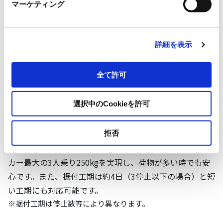
マーケティング
2
POINT
詳細を表示
【スイ～とメゾン Ｒプラス】
中低層共同住宅向けに省スペース
全て許可
のまま積載量アップ
選択中のCookieを許可
さらに工期短縮
省スペース設計はそのままに、小規模共同住宅用エレベー
拒否
ターの設計指針にもとづき開発されました。積載量はメー
カー最大の3人乗り250kgを実現し、荷物が多い時でも安
心です。また、据付工期は約4日（3停止以下の場合）と短
い工期にも対応可能です。
※据付工期は停止数等により異なります。