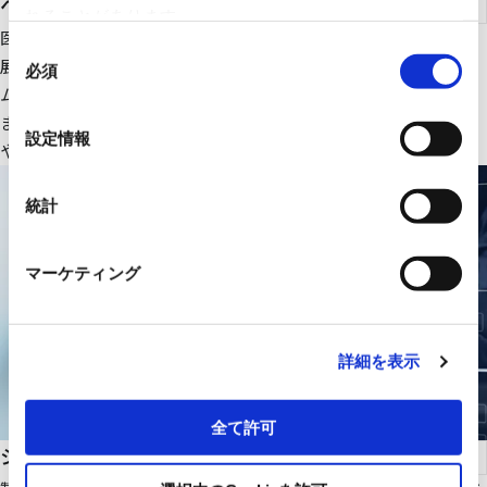
ヘルスケア
れることがあります。
医療ＩＴ・ＤＸ関連のＩＴ機器、大型医療機器周辺設備を中心に
同
展開。さらにＲＹＯＤＥＮオリジナルの医療画像一元管理システ
必須
意
ムの販売をはじめ、医療機関の様々な課題解決に貢献します。
の
また、幅広いパートナーシップで、最適な医療ITソリューション
選
設定情報
や機器・設備を提供します。
択
統計
マーケティング
詳細を表示
全て許可
システムインテグレーション