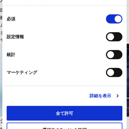
ヘルスケア
れることがあります。
医療ＩＴ・ＤＸ関連のＩＴ機器、大型医療機器周辺設備を中心に
同
展開。さらにＲＹＯＤＥＮオリジナルの医療画像一元管理システ
必須
意
ムの販売をはじめ、医療機関の様々な課題解決に貢献します。
の
また、幅広いパートナーシップで、最適な医療ITソリューション
選
設定情報
や機器・設備を提供します。
択
統計
マーケティング
詳細を表示
全て許可
システムインテグレーション