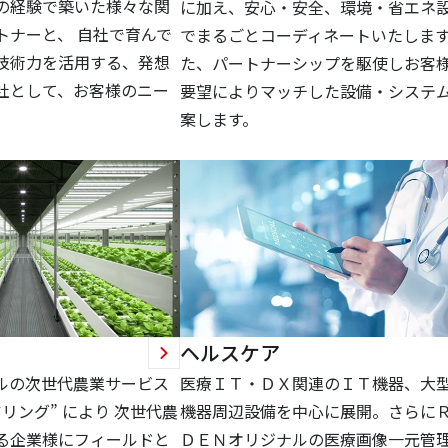
の経験で築いた様々な関
に加え、安心・安全、環境・省エネ
トナーと、 自社で育んで
でまるごとコーディネートいたします
技術力を活用する、発想
た、パートナーシップを駆使しお客
社として、お客様のニー
要望によりマッチした設備・システ
。
案します。
リ
ヘルスケア
ナルの次世代農業サービス
医療ＩＴ・ＤＸ関連のＩＴ機器、大
リング” により 次世代農
機器周辺設備を中心に展開。さらに
る企業様にフィールドと
ＤＥＮオリジナルの医療画像一元管