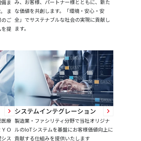
み、お客様、パートナー様とともに、新た
設備ま
な価値を共創します。「環境・安心・安
。 ま
全」でサステナブルな社会の実現に貢献し
様のご
ます。
ムを提
システムインテグレーション
型医療
製造業・ファシリティ分野で当社オリジナ
ＲＹＯ
ルのIoTシステムを基盤にお客様価値向上に
理シス
貢献する仕組みを提供いたします