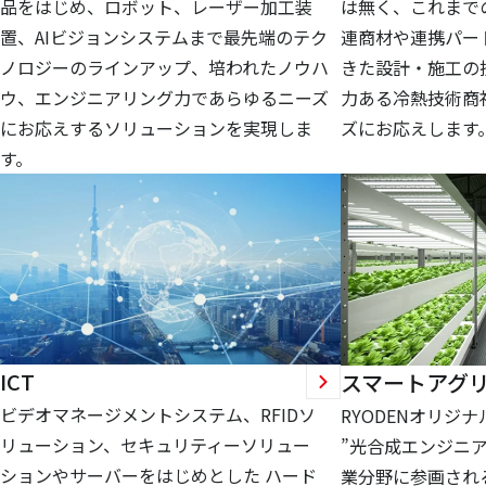
品をはじめ、ロボット、レーザー加工装
は無く、これまで
置、AIビジョンシステムまで最先端のテク
連商材や連携パー
ノロジーのラインアップ、培われたノウハ
きた設計・施工の
ウ、エンジニアリング力であらゆるニーズ
力ある冷熱技術商
にお応えするソリューションを実現しま
ズにお応えします
す。
ICT
スマートアグ
ビデオマネージメントシステム、RFIDソ
RYODENオリジ
リューション、セキュリティーソリュー
”光合成エンジニア
ションやサーバーをはじめとした ハード
業分野に参画され