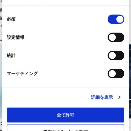
ヘルスケア
れることがあります。
医療ＩＴ・ＤＸ関連のＩＴ機器、大型医療機器周辺設備を中心に
同
展開。さらにＲＹＯＤＥＮオリジナルの医療画像一元管理システ
必須
意
ムの販売をはじめ、医療機関の様々な課題解決に貢献します。
の
また、幅広いパートナーシップで、最適な医療ITソリューション
選
設定情報
や機器・設備を提供します。
択
統計
マーケティング
詳細を表示
全て許可
システムインテグレーション