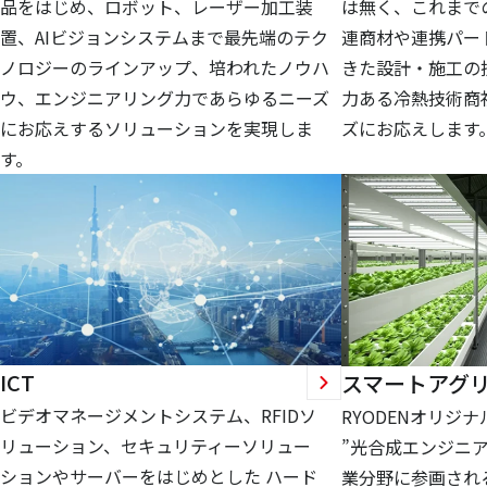
品をはじめ、ロボット、レーザー加工装
は無く、これまで
置、AIビジョンシステムまで最先端のテク
連商材や連携パー
ノロジーのラインアップ、培われたノウハ
きた設計・施工の
ウ、エンジニアリング力であらゆるニーズ
力ある冷熱技術商
にお応えするソリューションを実現しま
ズにお応えします
す。
ICT
スマートアグ
ビデオマネージメントシステム、RFIDソ
RYODENオリジ
リューション、セキュリティーソリュー
”光合成エンジニア
ションやサーバーをはじめとした ハード
業分野に参画され