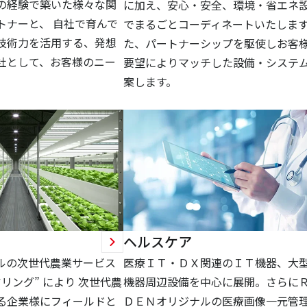
の経験で築いた様々な関
に加え、安心・安全、環境・省エネ
トナーと、 自社で育んで
でまるごとコーディネートいたします
技術力を活用する、発想
た、パートナーシップを駆使しお客
社として、お客様のニー
要望によりマッチした設備・システ
。
案します。
リ
ヘルスケア
ナルの次世代農業サービス
医療ＩＴ・ＤＸ関連のＩＴ機器、大
リング” により 次世代農
機器周辺設備を中心に展開。さらに
る企業様にフィールドと
ＤＥＮオリジナルの医療画像一元管