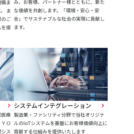
み、お客様、パートナー様とともに、新た
設備ま
な価値を共創します。「環境・安心・安
。 ま
全」でサステナブルな社会の実現に貢献し
様のご
ます。
ムを提
システムインテグレーション
型医療
製造業・ファシリティ分野で当社オリジナ
ＲＹＯ
ルのIoTシステムを基盤にお客様価値向上に
理シス
貢献する仕組みを提供いたします