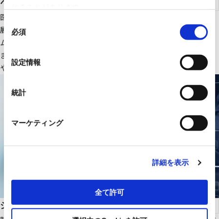
ヘルスケア
れることがあります。
医療ＩＴ・ＤＸ関連のＩＴ機器、大型医療機器周辺設備を中心に
同
展開。さらにＲＹＯＤＥＮオリジナルの医療画像一元管理システ
必須
意
ムの販売をはじめ、医療機関の様々な課題解決に貢献します。
の
また、幅広いパートナーシップで、最適な医療ITソリューション
選
設定情報
や機器・設備を提供します。
択
統計
マーケティング
詳細を表示
全て許可
システムインテグレーション