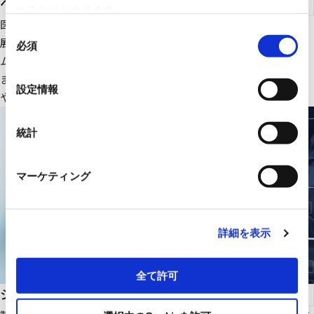
ヘルスケア
れることがあります。
医療ＩＴ・ＤＸ関連のＩＴ機器、大型医療機器周辺設備を中心に
同
展開。さらにＲＹＯＤＥＮオリジナルの医療画像一元管理システ
必須
意
ムの販売をはじめ、医療機関の様々な課題解決に貢献します。
の
また、幅広いパートナーシップで、最適な医療ITソリューション
選
設定情報
や機器・設備を提供します。
択
統計
マーケティング
詳細を表示
全て許可
システムインテグレーション