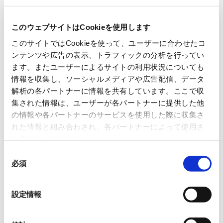
このウェブサイトはCookieを使用します
このサイトではCookieを使って、ユーザーに合わせたコ
ンテンツや広告の表示、トラフィックの分析を行ってい
ます。またユーザーによるサイトの利用状況についても
情報を収集し、ソーシャルメディアや広告配信、データ
解析の各パートナーに情報を共有しています。ここで収
集された情報は、ユーザーが各パートナーに提供した他
の情報や各パートナーのサービスを使用した際に収集さ
れた情報と組み合わされ、各パートナーによって使用さ
れることがあります。
2
POINT
同
インテリア向け製品は極めて高精
必須
意
の
度な照明システムを実現
選
設定情報
LEDのばらつきや温度変化による色ずれを内蔵ARM M0プ
択
ロセッサで自動で調整し、アンビエント照明などに使用で