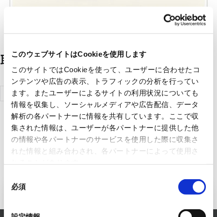
このウェブサイトはCookieを使用します
取扱メーカー一覧
このサイトではCookieを使って、ユーザーに合わせたコ
ンテンツや広告の表示、トラフィックの分析を行ってい
三菱電機株
ます。またユーザーによるサイトの利用状況についても
情報を収集し、ソーシャルメディアや広告配信、データ
式会社
解析の各パートナーに情報を共有しています。ここで収
集された情報は、ユーザーが各パートナーに提供した他
の情報や各パートナーのサービスを使用した際に収集さ
れた情報と組み合わされ、各パートナーによって使用さ
れることがあります。
同
必須
意
FAシステム事業へのお問い合わせ
の
選
設定情報