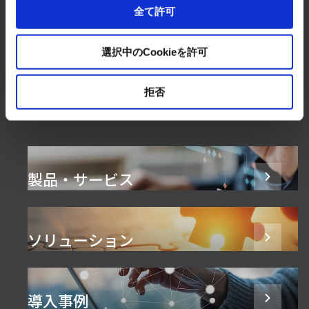
全て許可
まずは、お気軽にご相談ください。
お問い合わせはこちら
選択中のCookieを許可
拒否
製品・サービス
ソリューション
導入事例