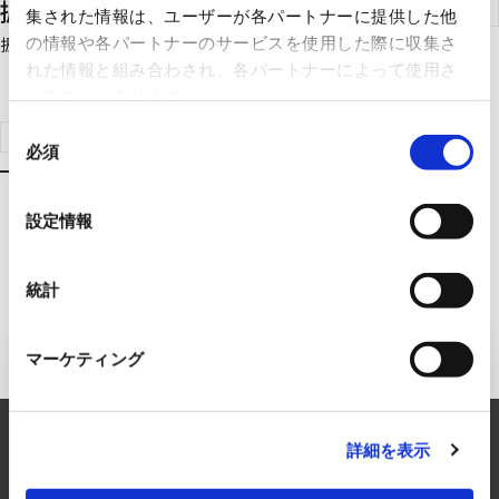
振動子・発振器
集された情報は、ユーザーが各パートナーに提供した他
振動子・発振器のご紹介です。
の情報や各パートナーのサービスを使用した際に収集さ
れた情報と組み合わされ、各パートナーによって使用さ
れることがあります。
同
製品検索はこちらへ
必須
意
の
選
設定情報
択
統計
マーケティング
エレクトロニクス事業へのお問い
合わせ
詳細を表示
RYODENでは、エレクトロニクス事業に関するあら
ゆるお悩みを解決します。