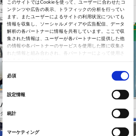
駐車管制システム
このサイトではCookieを使って、ユーザーに合わせたコ
ンテンツや広告の表示、トラフィックの分析を行ってい
三菱プレシジョンのパーキングシステムは先進のシステムと長年
ます。またユーザーによるサイトの利用状況についても
にわたる経験を活かし多様なシステムをラインアップ。
情報を収集し、ソーシャルメディアや広告配信、データ
解析の各パートナーに情報を共有しています。ここで収
集された情報は、ユーザーが各パートナーに提供した他
の情報や各パートナーのサービスを使用した際に収集さ
れた情報と組み合わされ、各パートナーによって使用さ
れることがあります。
同
必須
意
の
選
設定情報
択
パークロックシステム
タイヤロックタイプの駐車場です。
統計
マーケティング