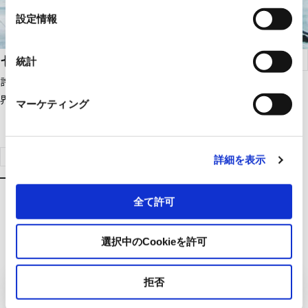
選
設定情報
択
セキュリティゲート
統計
許可された人だけを通行させるセキュリティゲート。エリアの境
界を明示し、不正通行を検知して阻止・発報します。
マーケティング
製品検索はこちらへ
詳細を表示
全て許可
選択中のCookieを許可
拒否
ビルシステム事業へのお問い合わ