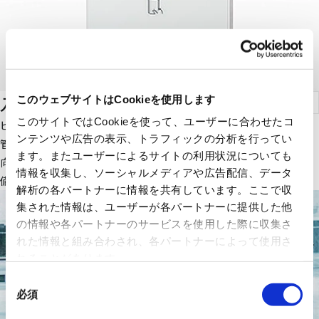
入退室管理システム
このウェブサイトはCookieを使用します
このサイトではCookieを使って、ユーザーに合わせたコ
ビルで働く人々の安全はもちろん、コンプライアンスや機密情報
ンテンツや広告の表示、トラフィックの分析を行ってい
管理の強化、働き方改革、BCP対策といった様々な課題の解決に
ます。またユーザーによるサイトの利用状況についても
向けて、情報システムやエレベーター、空調・照明などのビル設
情報を収集し、ソーシャルメディアや広告配信、データ
備と連携した入退室ソリューションをご提案します。
解析の各パートナーに情報を共有しています。ここで収
集された情報は、ユーザーが各パートナーに提供した他
の情報や各パートナーのサービスを使用した際に収集さ
れた情報と組み合わされ、各パートナーによって使用さ
れることがあります。
同
必須
意
の