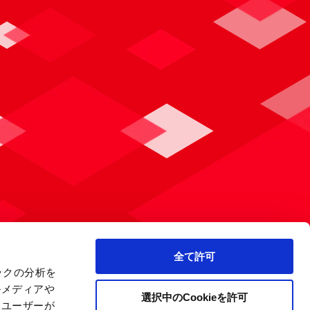
全て許可
ックの分析を
ルメディアや
選択中のCookieを許可
、ユーザーが