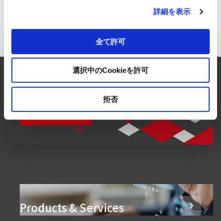
詳細を表示
全て許可
Inquiry to Electronics Business
選択中のCookieを許可
RYODEN solves any concerns about Electronics.
Please feel free to consult with us.
拒否
READ MORE
Products & Services