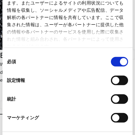
ます。またユーザーによるサイトの利用状況についても
情報を収集し、ソーシャルメディアや広告配信、データ
解析の各パートナーに情報を共有しています。ここで収
集された情報は、ユーザーが各パートナーに提供した他
の情報や各パートナーのサービスを使用した際に収集さ
れた情報と組み合わされ、各パートナーによって使用さ
れることがあります。
Board & Sealing Materials
同
必須
意
We offer a variety of electronic circuit board, semiconductor
の
devices, and sealing materials for automotive and industrial
選
equipment.
設定情報
択
統計
Click here for product search
マーケティング