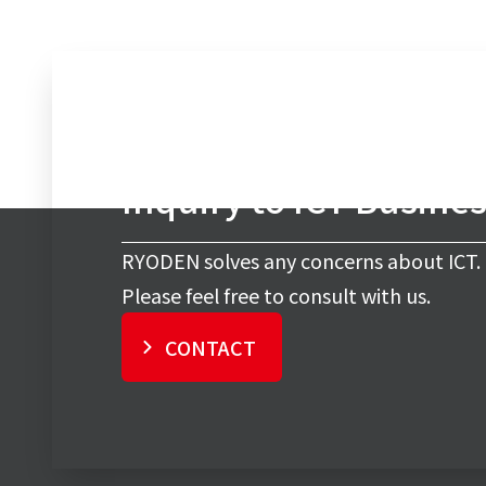
Inquiry to ICT Busine
RYODEN solves any concerns about ICT.
Please feel free to consult with us.
CONTACT