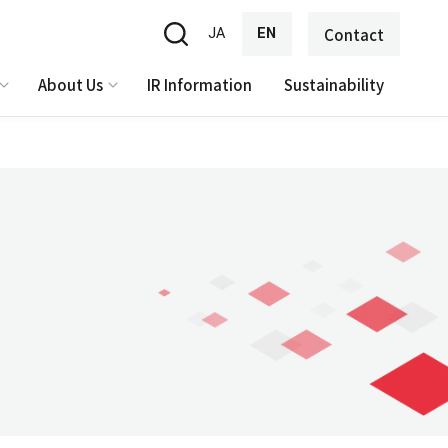
JA
EN
Contact
About Us
IR Information
Sustainability