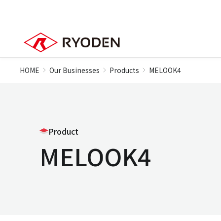
HOME
Our Businesses
Products
MELOOK4
Product
MELOOK4