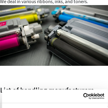
We deal in various ribbons, inks, and toners.
List of handling manufacturers
CASIO
Canon
Seiko Epso