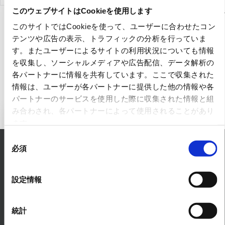
COMPUTER
Marketing
Corporatio
このウェブサイトはCookieを使用します
CO., LTD.
Japan Inc.
このサイトではCookieを使って、ユーザーに合わせたコン
テンツや広告の表示、トラフィックの分析を行っていま
す。またユーザーによるサイトの利用状況についても情報
を収集し、ソーシャルメディアや広告配信、データ解析の
各パートナーに情報を共有しています。ここで収集された
情報は、ユーザーが各パートナーに提供した他の情報や各
パートナーのサービスを使用した際に収集された情報と組
み合わされ、各パートナーによって使用されることがあり
Inquiry to ICT Business
ます。
同
必須
RYODEN solves any concerns about ICT.
意
の
Please feel free to consult with us.
選
設定情報
CONTACT
択
統計