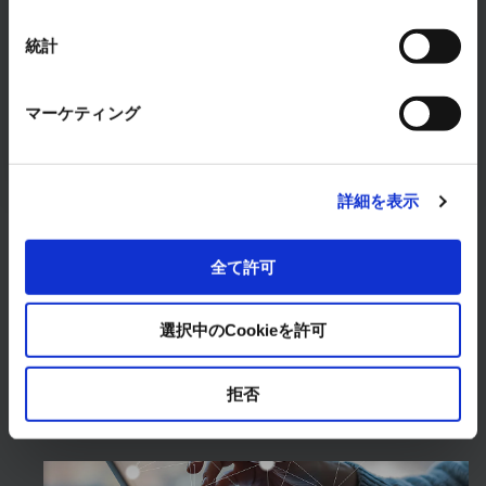
RYODEN solves any concerns about FA Systems.
統計
Please feel free to consult with us.
CONTACT
マーケティング
詳細を表示
全て許可
Products & Services
選択中のCookieを許可
拒否
Solution