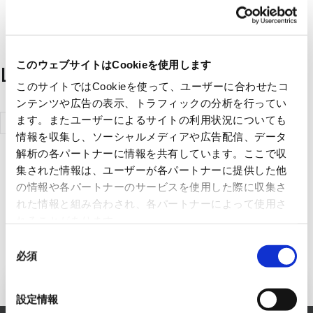
このウェブサイトはCookieを使用します
List of handling manufacturers
このサイトではCookieを使って、ユーザーに合わせたコ
ンテンツや広告の表示、トラフィックの分析を行ってい
Mobile
ます。またユーザーによるサイトの利用状況についても
情報を収集し、ソーシャルメディアや広告配信、データ
Industrial
解析の各パートナーに情報を共有しています。ここで収
Robots A/S
集された情報は、ユーザーが各パートナーに提供した他
の情報や各パートナーのサービスを使用した際に収集さ
れた情報と組み合わされ、各パートナーによって使用さ
れることがあります。
同
必須
意
の
選
Inquiry to FA Systems Business
設定情報
択