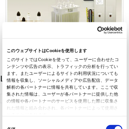
このウェブサイトはCookieを使用します
このサイトではCookieを使って、ユーザーに合わせたコ
ンテンツや広告の表示、トラフィックの分析を行ってい
ます。またユーザーによるサイトの利用状況についても
List of handling manufacturers
情報を収集し、ソーシャルメディアや広告配信、データ
解析の各パートナーに情報を共有しています。ここで収
集された情報は、ユーザーが各パートナーに提供した他
Mitsubishi
の情報や各パートナーのサービスを使用した際に収集さ
Electric
れた情報と組み合わされ、各パートナーによって使用さ
れることがあります。
Corporation
同