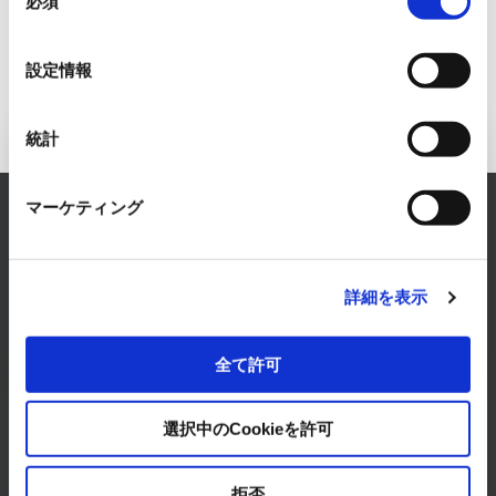
必須
意
の
選
設定情報
択
統計
Inquiry to FA Systems Business
マーケティング
RYODEN solves any concerns about FA Systems.
Please feel free to consult with us.
CONTACT
詳細を表示
全て許可
選択中のCookieを許可
拒否