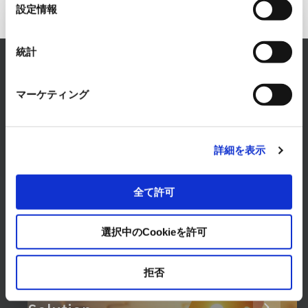
選
設定情報
択
Inquiry to FA Systems Business
統計
RYODEN solves any concerns about FA Systems.
Please feel free to consult with us.
マーケティング
CONTACT
詳細を表示
全て許可
選択中のCookieを許可
Products & Services
拒否