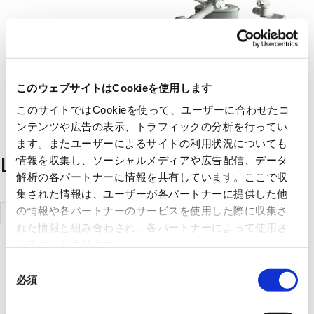
このウェブサイトはCookieを使用します
このサイトではCookieを使って、ユーザーに合わせたコ
ンテンツや広告の表示、トラフィックの分析を行ってい
ます。またユーザーによるサイトの利用状況についても
List of handling manufacturers
情報を収集し、ソーシャルメディアや広告配信、データ
解析の各パートナーに情報を共有しています。ここで収
集された情報は、ユーザーが各パートナーに提供した他
Elite Robot
の情報や各パートナーのサービスを使用した際に収集さ
れた情報と組み合わされ、各パートナーによって使用さ
れることがあります。
同
必須
意
の