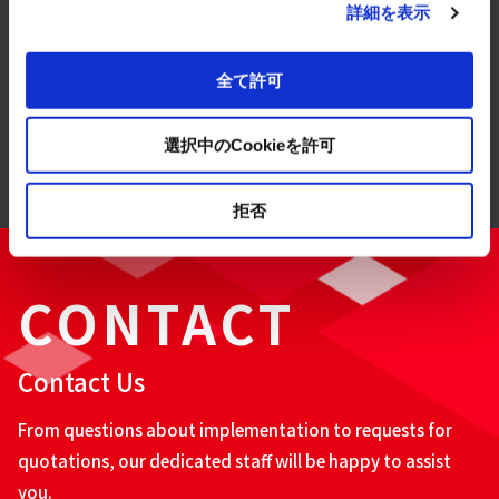
詳細を表示
Solution
全て許可
Case Studies
選択中のCookieを許可
拒否
CONTACT
Contact Us
From questions about implementation to requests for
quotations, our dedicated staff will be happy to assist
you.