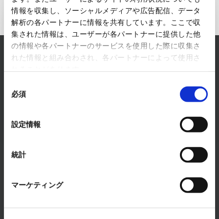
情報を収集し、ソーシャルメディアや広告配信、データ
解析の各パートナーに情報を共有しています。ここで収
Inquiry to Electronics Business
集された情報は、ユーザーが各パートナーに提供した他
の情報や各パートナーのサービスを使用した際に収集さ
RYODEN solves any concerns about Electronics
れた情報と組み合わされ、各パートナーによって使用さ
Business.
れることがあります。
Please feel free to consult with us.
同
必須
意
READ MORE
の
選
設定情報
択
統計
マーケティング
Products & Services