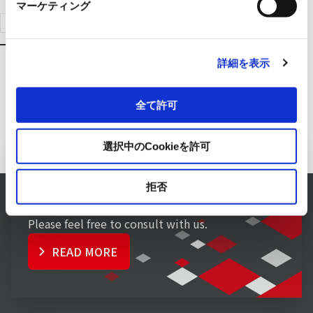
マーケティング
Click here for product search
詳細を表示
全て許可
選択中のCookieを許可
Inquiry to Electronics Business
拒否
RYODEN solves any concerns about Electronics.
Please feel free to consult with us.
READ MORE