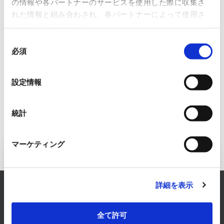
の情報や各パートナーのサービスを使用した際に収集さ
れた情報と組み合わされ、各パートナーによって使用さ
れることがあります。
Littelfuse, Inc.
Ree
sen
同
必須
意
の
選
設定情報
択
統計
マーケティング
Inquiry to Electronics Business
詳細を表示
RYODEN solves any concerns about Electronics
Business.
Please feel free to consult with us.
全て許可