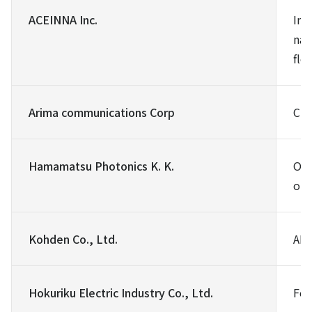
ACEINNA Inc.
Ine
nav
flo
Arima communications Corp
CPD
Hamamatsu Photonics K. K.
Opt
oth
Kohden Co., Ltd.
AMR
Hokuriku Electric Industry Co., Ltd.
For