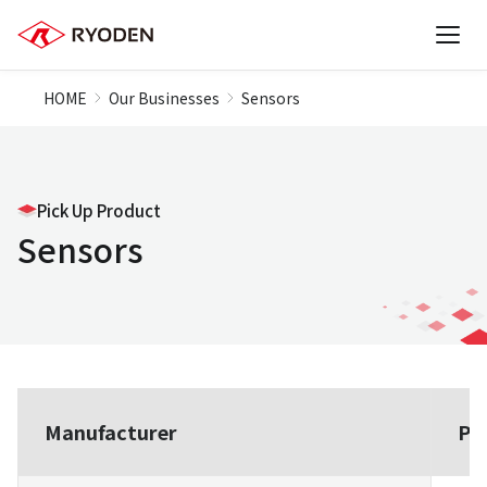
HOME
Our Businesses
Sensors
Pick Up Product
Sensors
Manufacturer
Pr