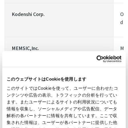
Kodenshi Corp.
Opt
dis
MEMSIC,Inc.
Mag
Mitsubishi Materials Corporation
The
このウェブサイトはCookieを使用します
このサイトではCookieを使って、ユーザーに合わせたコ
Sumida Corporation
Rot
ンテンツや広告の表示、トラフィックの分析を行ってい
ます。またユーザーによるサイトの利用状況についても
情報を収集し、ソーシャルメディアや広告配信、データ
Vishay Intertechnology,Inc.
The
解析の各パートナーに情報を共有しています。ここで収
sen
集された情報は、ユーザーが各パートナーに提供した他