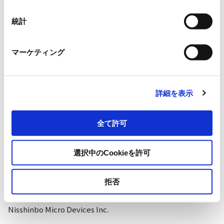
Isahaya Electronics Corporation
統計
Lite-on Japan Ltd.
マーケティング
Nisshinbo Micro Devices Inc.
OmniVision Technologies
詳細を表示
Sanken Electric Co., Ltd.
全て許可
選択中のCookieを許可
Digital-analog
拒否
Nisshinbo Micro Devices Inc.