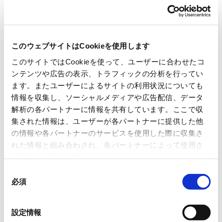
OmniVision Technologies
このウェブサイトはCookieを使用します
Sanken Electric Co., Ltd.
このサイトではCookieを使って、ユーザーに合わせたコ
ンテンツや広告の表示、トラフィックの分析を行ってい
Vishay Intertechnology,Inc.
ます。またユーザーによるサイトの利用状況についても
情報を収集し、ソーシャルメディアや広告配信、データ
解析の各パートナーに情報を共有しています。ここで収
集された情報は、ユーザーが各パートナーに提供した他
Analog
の情報や各パートナーのサービスを使用した際に収集さ
れた情報と組み合わされ、各パートナーによって使用さ
れることがあります。
ABLIC Inc.
同
必須
意
Allegro MicroSystems, Inc.
の
選
設定情報
択