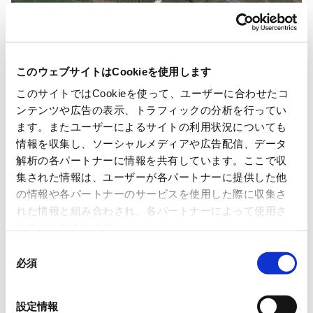
Name of power plant
RYODEN Solar Power Generati
このウェブサイトはCookieを使用します
RYODEN Solar Power Generati
このサイトではCookieを使って、ユーザーに合わせたコ
ンテンツや広告の表示、トラフィックの分析を行ってい
ます。またユーザーによるサイトの利用状況についても
Address
13-5 Kannari Ohira, Kurihara
情報を収集し、ソーシャルメディアや広告配信、データ
解析の各パートナーに情報を共有しています。ここで収
集された情報は、ユーザーが各パートナーに提供した他
Power generation started on
March 2014
の情報や各パートナーのサービスを使用した際に収集さ
れた情報と組み合わされ、各パートナーによって使用さ
れることがあります。
Power generation owner
RYODEN Corporation
同
必須
意
の
Collaborating companies
Techno Fort Co., Ltd., Koiwa
選
設定情報