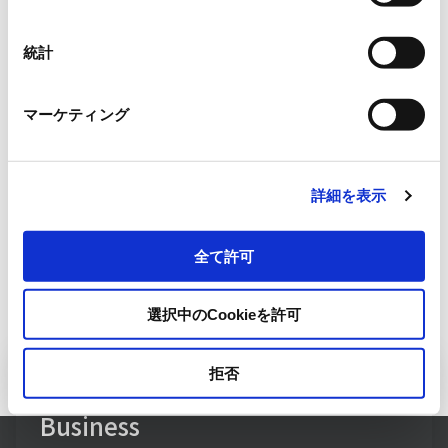
択
Solar panel suppliers
Mitsubishi Electric Corporati
統計
マーケティング
Mitsubishi Electric Corporation, Canadian
Solar Japan K.K., LG Electronics
詳細を表示
全て許可
選択中のCookieを許可
拒否
Inquiry to Building Systems
Business