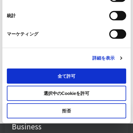
択
Solar panel suppliers
Mitsubishi Electric Corporati
統計
マーケティング
Mitsubishi Electric Corporation, Canadian
Solar Japan K.K., LG Electronics
詳細を表示
全て許可
選択中のCookieを許可
拒否
Inquiry to Building Systems
Business