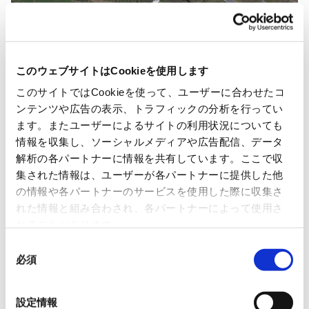
Name of power plant
RYODEN Solar Power Generati
このウェブサイトはCookieを使用します
RYODEN Solar Power Generati
このサイトではCookieを使って、ユーザーに合わせたコ
ンテンツや広告の表示、トラフィックの分析を行ってい
ます。またユーザーによるサイトの利用状況についても
Address
13-5 Kannari Ohira, Kurihara
情報を収集し、ソーシャルメディアや広告配信、データ
解析の各パートナーに情報を共有しています。ここで収
集された情報は、ユーザーが各パートナーに提供した他
Power generation started on
March 2014
の情報や各パートナーのサービスを使用した際に収集さ
れた情報と組み合わされ、各パートナーによって使用さ
れることがあります。
Power generation owner
RYODEN Corporation
同
必須
意
の
Collaborating companies
Techno Fort Co., Ltd., Koiwa
選
設定情報