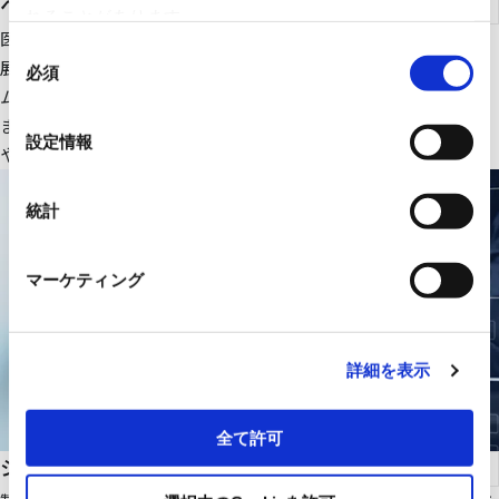
ヘルスケア
れることがあります。
医療ＩＴ・ＤＸ関連のＩＴ機器、大型医療機器周辺設備を中心に
同
展開。さらにＲＹＯＤＥＮオリジナルの医療画像一元管理システ
必須
意
ムの販売をはじめ、医療機関の様々な課題解決に貢献します。
の
また、幅広いパートナーシップで、最適な医療ITソリューション
選
設定情報
や機器・設備を提供します。
択
統計
マーケティング
詳細を表示
全て許可
システムインテグレーション