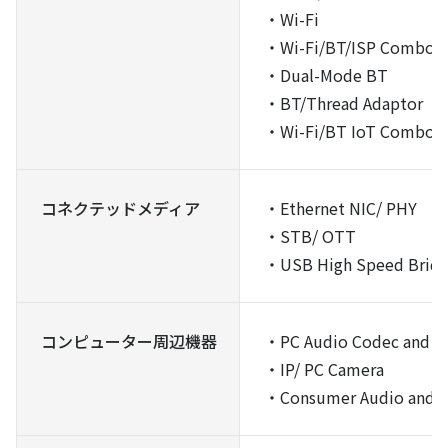
・Wi-Fi
・Wi-Fi/BT/ISP Combo
・Dual-Mode BT
・BT/Thread Adaptor
・Wi-Fi/BT IoT Combo
コネクテッドメディア
・Ethernet NIC/ PHY
・STB/ OTT
・USB High Speed Brid
コンピューター周辺機器
・PC Audio Codec and D
・IP/ PC Camera
・Consumer Audio and 