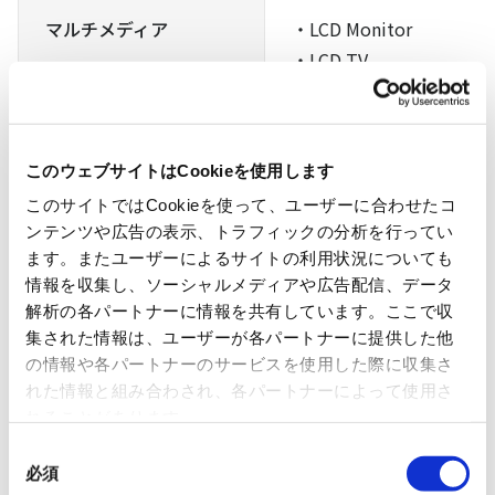
マルチメディア
・LCD Monitor
・LCD TV
・Display Translator
このウェブサイトはCookieを使用します
スマートインターコネクト
・Card Reader
・USB 3.2 / USB4 Hub
このサイトではCookieを使って、ユーザーに合わせたコ
ンテンツや広告の表示、トラフィックの分析を行ってい
・Type-C PD/ Redriver
ます。またユーザーによるサイトの利用状況についても
・Embedded Controller
情報を収集し、ソーシャルメディアや広告配信、データ
解析の各パートナーに情報を共有しています。ここで収
集された情報は、ユーザーが各パートナーに提供した他
の情報や各パートナーのサービスを使用した際に収集さ
Wi-Fi/BT/ISP Combo、Dual-Mode BT、BT/Th
れた情報と組み合わされ、各パートナーによって使用さ
read Adaptor、Wi-Fi/BT IoT Comboについて
れることがあります。
はこちら
同
必須
意