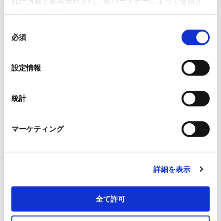
れた情報と組み合わされ、各パートナーによって使用さ
RFIDシステムにより効率化、自動化を試行したいけれど、ソ
れることがあります。
フトウェア開発のコストがネックになることがあります。
同
本ツールを導入することで安価に簡単にRFIDシステムを導
必須
意
入することが可能になります。
の
選
・ 読取、エンコード、探索、棚卸、紐付＆紐付解除機能を実
設定情報
択
装
・“いつ”“誰が”“どこで”“何を”“どのように”(4W1H)を記録し
統計
ます
・ Bluetooth又はUSB接続にて管理端末にデータを転送しま
マーケティング
す
・ Excelを使ったインターフェースで操作が簡単です
・ 固定型ゲートシステムとの連携が可能です（オプション）
詳細を表示
全て許可