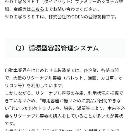
※ＤＩ＠ＳＳＥＴ（ダイアセット）ファミリーのシステム詳
細、金額等は
こちら
までお問い合わせください。
※ＤＩ＠ＳＳＥＴは、株式会社RYODENの登録商標です。
（2）循環型容器管理システム
自動車業界をはじめとする製造業では、各企業、各拠点間
で、大量のリターナブル容器（パレット、通函、カゴ車、オ
リコン等）を利用しています。
しかしながら、リターナブル容器の在庫、利用状況を把握で
きていないため、“専用容器が無いために製品が出荷できな
い”といった出荷トラブルや、紛失、滞留等により、本来不必
要なリターナブル容器の購入をしていることが多いのが実状
です。
クラウドシステム（
ATLAS-Things
）を利用することで、