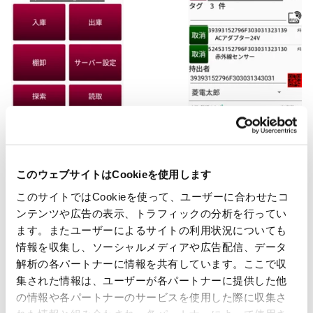
このウェブサイトはCookieを使用します
このサイトではCookieを使って、ユーザーに合わせたコ
ンテンツや広告の表示、トラフィックの分析を行ってい
ます。またユーザーによるサイトの利用状況についても
情報を収集し、ソーシャルメディアや広告配信、データ
④RFIDを導入したい方にマルチな読取＆
解析の各パートナーに情報を共有しています。ここで収
転送ツール “DI@SSET Inventory”
集された情報は、ユーザーが各パートナーに提供した他
の情報や各パートナーのサービスを使用した際に収集さ