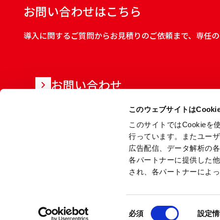
お問い合わせはこちら
導入に関するご質問からお見積りのご依頼まで、専任の
お問い合わせ
このウェブサイトはCook
このサイトではCooki
行っています。またユー
広告配信、データ解析の
各パートナーに提供した
され、各パートナーによ
同
Copyright © Ryoden Corporation All rights reserved.
必須
設定情
意