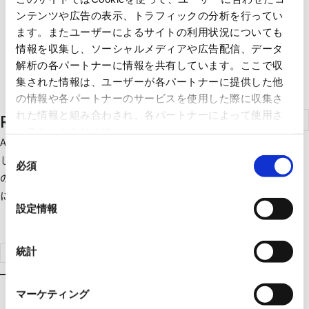
ンテンツや広告の表示、トラフィックの分析を行ってい
ます。またユーザーによるサイトの利用状況についても
情報を収集し、ソーシャルメディアや広告配信、データ
解析の各パートナーに情報を共有しています。ここで収
集された情報は、ユーザーが各パートナーに提供した他
の情報や各パートナーのサービスを使用した際に収集さ
れた情報と組み合わされ、各パートナーによって使用さ
RFIDクラウドサービス
れることがあります。
ATLAS-Things は RFID や QR に代表される自動認識技術を活用
同
し、 モノの入出荷を記録するためのクラウドサービスです。 従来
必須
意
の入出荷管理サービスのような数量管理ではなく、 自動認識技術
の
により『個品管理』を実現します。
選
設定情報
択
ソリューション検索はこちらへ
統計
マーケティング