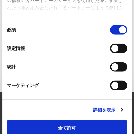
ストリアル
の情報や各パートナーのサービスを使用した際に収集さ
れた情報と組み合わされ、各パートナーによって使用さ
ネットワー
れることがあります。
クス株式会
同
社
必須
意
の
選
設定情報
択
統計
FAシステム事業へのお問い合わせ
マーケティング
RYODENでは、FAシステム事業に関するあらゆるお
詳細を表示
悩みを解決します。
まずは、お気軽にご相談ください。
全て許可
お問い合わせはこちら