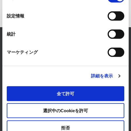
の
選
設定情報
択
FAシステム事業へのお問い合わせ
統計
RYODENでは、FAシステム事業に関するあらゆるお
悩みを解決します。
マーケティング
まずは、お気軽にご相談ください。
お問い合わせはこちら
詳細を表示
全て許可
選択中のCookieを許可
製品・サービス
拒否