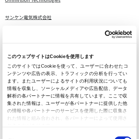
サンケン電気株式会社
日清紡マイクロデバイス株式会社
SUZHOU NOVOSENSE MICROELECTRONICS CO.,LTD.
このウェブサイトはCookieを使用します
このサイトではCookieを使って、ユーザーに合わせたコ
Vishay Intertechnology,Inc.
ンテンツや広告の表示、トラフィックの分析を行ってい
ます。またユーザーによるサイトの利用状況についても
イサハヤ電子株式会社
情報を収集し、ソーシャルメディアや広告配信、データ
解析の各パートナーに情報を共有しています。ここで収
集された情報は、ユーザーが各パートナーに提供した他
の情報や各パートナーのサービスを使用した際に収集さ
アナログ
れた情報と組み合わされ、各パートナーによって使用さ
れることがあります。
同