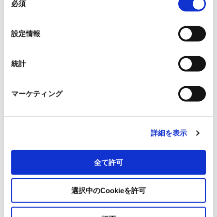
ABLIC Inc.
必須
意
の
選
Allegro MicroSystems, Inc.
設定情報
択
イサハヤ電子株式会社
統計
日本ライトン株式会社
マーケティング
日清紡マイクロデバイス株式会社
詳細を表示
OmniVision Technologies
全て許可
サンケン電気株式会社
選択中のCookieを許可