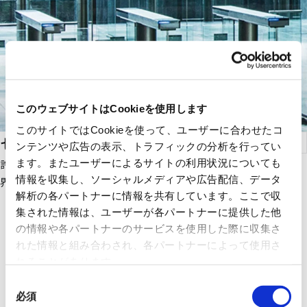
このウェブサイトはCookieを使用します
このサイトではCookieを使って、ユーザーに合わせたコ
セキュリティゲート
ンテンツや広告の表示、トラフィックの分析を行ってい
ます。またユーザーによるサイトの利用状況についても
許可された人だけを通行させるセキュリティゲート。エリアの境
情報を収集し、ソーシャルメディアや広告配信、データ
界を明示し、不正通行を検知して阻止・発報します。
解析の各パートナーに情報を共有しています。ここで収
集された情報は、ユーザーが各パートナーに提供した他
の情報や各パートナーのサービスを使用した際に収集さ
れた情報と組み合わされ、各パートナーによって使用さ
れることがあります。
同
必須
意