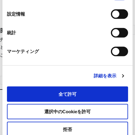
の
選
設定情報
択
映像監視システム
統計
先進の高画質テクノロジーが、監視カメラの流れを変える。もっ
とクリアに、もっとリアルに、もっとスマートな“高画質監視”を
マーケティング
ご体験ください。
詳細を表示
製品検索はこちらへ
全て許可
選択中のCookieを許可
拒否