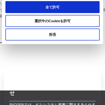
リアルタイムで収集。それぞれの部門が必要とする情報をタイム
全て許可
リーに提供します。豊富な機能に加えて遠隔監視・制御などにも対
応、設備監視、省エネ監視などのニーズに柔軟にお応えします。
選択中のCookieを許可
製品検索はこちらへ
拒否
ビルシステム事業へのお問い合わ
せ
RYODENでは、ビルシステム事業に関するあらゆる