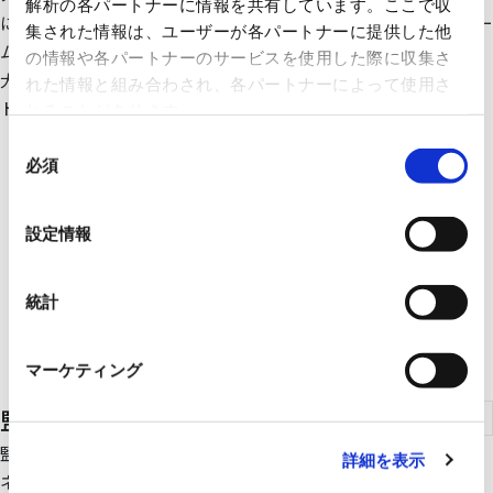
解析の各パートナーに情報を共有しています。ここで収
に効率よく運用したい。こんなニーズに、オープンプラットフォー
集された情報は、ユーザーが各パートナーに提供した他
ム対応の「facima」でお応えします。いま在る設備(facility)を最
の情報や各パートナーのサービスを使用した際に収集さ
大限(maximum)に活かし、ビルの省エネと快適性を強力サポー
れた情報と組み合わされ、各パートナーによって使用さ
ト！
れることがあります。
同
必須
意
の
選
設定情報
択
統計
マーケティング
監視・制御システム
監視・制御システムSA1-?｡はEthernetやCC-LinkIEなどの通信
詳細を表示
ネットワークにより、設備の稼動情報やエネルギー使用量などを