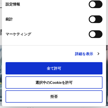
製品検索はこちらへ
選
設定情報
択
統計
関連するソリューション
マーケティング
詳細を表示
全て許可
選択中のCookieを許可
拒否