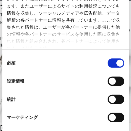
ディスプレイデバイス・モジュール
ます。またユーザーによるサイトの利用状況についても
情報を収集し、ソーシャルメディアや広告配信、データ
Trulyは、LCD(TN, STN, TFT他)、タッチパネル、CCM、Optical
解析の各パートナーに情報を共有しています。ここで収
Bonding、FPI、Cover Lens など 各種製品を製造しております。
集された情報は、ユーザーが各パートナーに提供した他
ボンディング、貼付け作業を自社で対応する事ができ、One-sto
の情報や各パートナーのサービスを使用した際に収集さ
pで安定供給可能です。 民生・産業用途に加えて、車載向けの事
れた情報と組み合わされ、各パートナーによって使用さ
業を強化し、世界中の多くの車載製品に採用されております。
れることがあります。
同
必須
意
の
選
設定情報
択
統計
マーケティング
回路保護素子