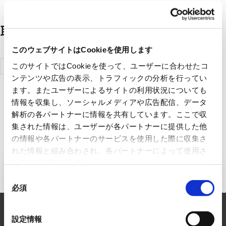
取扱メーカー一覧
このウェブサイトはCookieを使用します
奇美車電股
このサイトではCookieを使って、ユーザーに合わせたコ
ンテンツや広告の表示、トラフィックの分析を行ってい
份有限公司
ます。またユーザーによるサイトの利用状況についても
情報を収集し、ソーシャルメディアや広告配信、データ
解析の各パートナーに情報を共有しています。ここで収
集された情報は、ユーザーが各パートナーに提供した他
の情報や各パートナーのサービスを使用した際に収集さ
れた情報と組み合わされ、各パートナーによって使用さ
れることがあります。
エレクトロニクス事業へのお問い
同
必須
意
合わせ
の
選
設定情報
RYODENでは、エレクトロニクス事業に関するあら