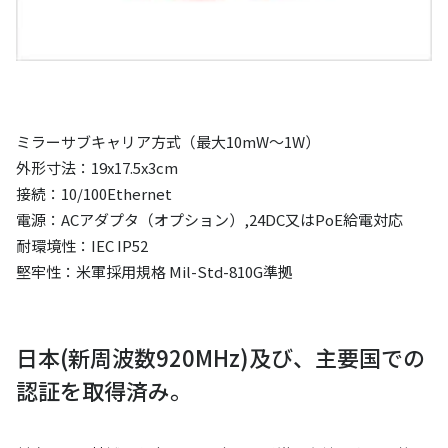
ミラーサブキャリア方式（最大10mW～1W）
外形寸法：19x17.5x3cm
接続：10/100Ethernet
電源：ACアダプタ（オプション）,24DC又はPoE給電対応
耐環境性：IEC IP52
堅牢性：米軍採用規格 Mil-Std-810G準拠
日本(新周波数920MHz)及び、主要国での
認証を取得済み。