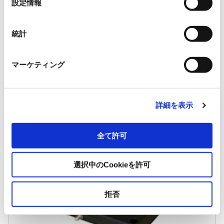
設定情報
択
峰光電子社
円偏波アンテナ FP9207
統計
外寸：190mm×190mm×25mm（突起部を除く）
マーケティング
アンテナコネクタが、Pigtailタイプなので、机の上に置く
ことが可能です
詳細を表示
全て許可
選択中のCookieを許可
拒否