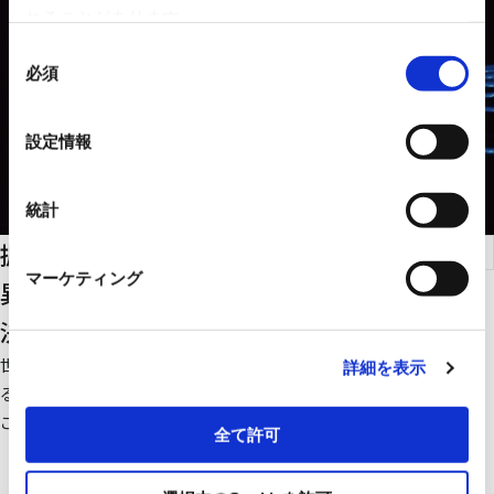
れることがあります。
同
必須
意
の
選
設定情報
択
統計
振動センシング＋データ活用の導入で、
マーケティング
異状を発見・分析して多種多様な課題解
決をサポート
世界トップレベルの性能を持つ振動センサーやデータを可視化す
詳細を表示
るロガー、さらにAIで分析するツールにてあらゆる課題の解決を
ご支援します。
全て許可