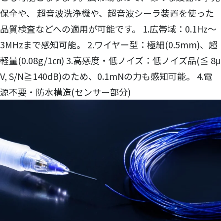
保全や、 超音波洗浄機や、超音波シーラ装置を使った
品質検査などへの適用が可能です。 1.広帯域：0.1Hz～
3MHzまで感知可能。 2.ワイヤー型：極細(0.5mm)、超
軽量(0.08g/1㎝) 3.高感度・低ノイズ：低ノイズ品(≦ 8μ
V, S/N≧140dB)のため、0.1mNの力も感知可能。 4.電
源不要・防水構造(センサー部分)